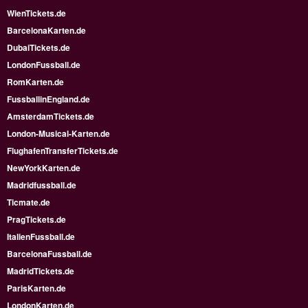
WienTickets.de
BarcelonaKarten.de
DubaiTickets.de
LondonFussball.de
RomKarten.de
FussballinEngland.de
AmsterdamTickets.de
London-Musical-Karten.de
FlughafenTransferTickets.de
NewYorkKarten.de
Madridfussball.de
Ticmate.de
PragTickets.de
ItalienFussball.de
BarcelonaFussball.de
MadridTickets.de
ParisKarten.de
LondonKarten.de