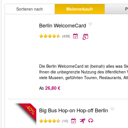
Sortieren nach
Meistverkauft
P
Berlin WelcomeCard
(438)
Die Berlin WelcomeCard ist (beinah) alles was S
Ihnen die unbegrenzte Nutzung des öffentlichen
viele Museen, geführten Touren, Restaurants, At
26,80 €
Ab
-40%
Big Bus Hop-on Hop-off Berlin
(10)