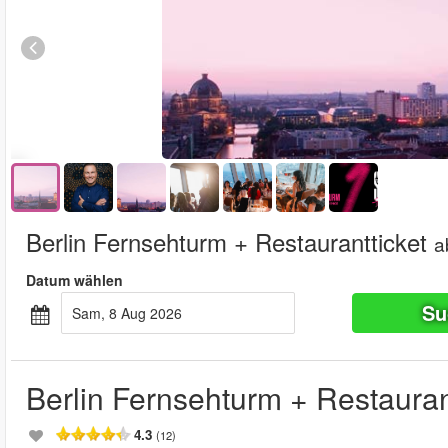
Berlin Fernsehturm + Restaurantticket
a
Datum wählen
Su
Sam, 8 Aug 2026
Berlin Fernsehturm + Restauran
4.3
(12)