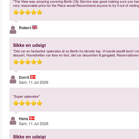
"The View was amazing covering Berlin City Service was good making sure you had 
very reasonable price for the Place would Recommend anyone to try it out of visiting 
Robert
Sikke en udsigt
"Det var en fantastisk oplevelse at se Berlin fra tårnets top. Vi havde bestilt bord i
dessert. Hovedretten var ikke en fest, det var desserten til gengæld. Reservationen
Dorrit
Sam, 11 Jul 2026
"Super oplevelse"
Hans
Sam, 11 Jul 2026
Sikke en udsigt