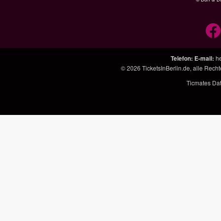
Telefon
:
E-mail
:
h
© 2026
TicketsInBerlin.de
, alle Rech
Ticmates Da