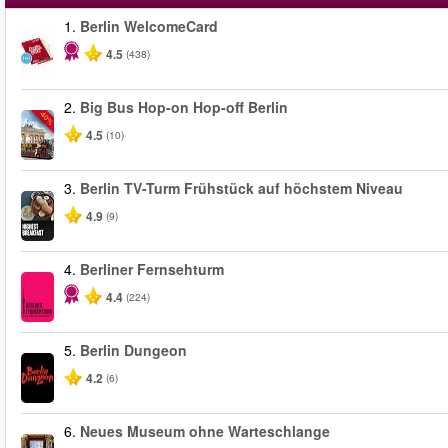
1.
Berlin WelcomeCard
4.5
(438)
2.
Big Bus Hop-on Hop-off Berlin
-40%
4.5
(10)
3.
Berlin TV-Turm Frühstück auf höchstem Niveau
4.9
(9)
4.
Berliner Fernsehturm
4.4
(224)
5.
Berlin Dungeon
4.2
(6)
6.
Neues Museum ohne Warteschlange