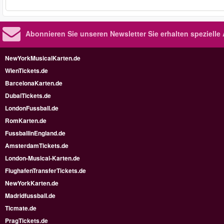
Abonnieren Sie unseren Newsletter
Sie erhalten speziell
NewYorkMusicalKarten.de
WienTickets.de
BarcelonaKarten.de
DubaiTickets.de
LondonFussball.de
RomKarten.de
FussballinEngland.de
AmsterdamTickets.de
London-Musical-Karten.de
FlughafenTransferTickets.de
NewYorkKarten.de
Madridfussball.de
Ticmate.de
PragTickets.de