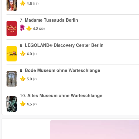
4.5
(11)
7.
Madame Tussauds Berlin
4.2
(20)
8.
LEGOLAND® Discovery Center Berlin
4.0
(1)
9.
Bode Museum ohne Warteschlange
5.0
(2)
10.
Altes Museum ohne Warteschlange
4.5
(2)