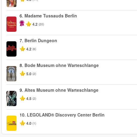
6.
Madame Tussauds Berlin
4.2
(20)
7.
Berlin Dungeon
4.2
(6)
8.
Bode Museum ohne Warteschlange
5.0
(2)
9.
Altes Museum ohne Warteschlange
4.5
(2)
10.
LEGOLAND® Discovery Center Berlin
4.0
(1)