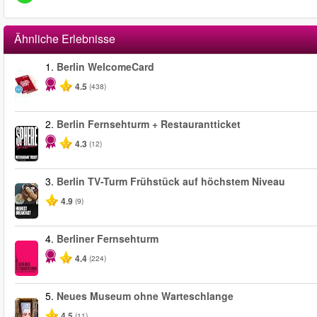
Ähnliche Erlebnisse
1.
Berlin WelcomeCard
4.5
(438)
2.
Berlin Fernsehturm + Restaurantticket
4.3
(12)
3.
Berlin TV-Turm Frühstück auf höchstem Niveau
4.9
(9)
4.
Berliner Fernsehturm
4.4
(224)
5.
Neues Museum ohne Warteschlange
4.5
(11)