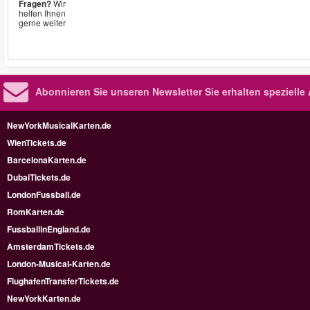
Fragen?
Wir
helfen Ihnen
gerne weiter
Abonnieren Sie unseren Newsletter
Sie erhalten speziell
NewYorkMusicalKarten.de
WienTickets.de
BarcelonaKarten.de
DubaiTickets.de
LondonFussball.de
RomKarten.de
FussballinEngland.de
AmsterdamTickets.de
London-Musical-Karten.de
FlughafenTransferTickets.de
NewYorkKarten.de