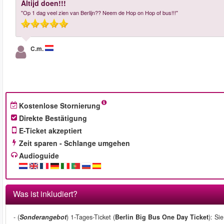
Altijd doen!!!
"Op 1 dag veel zien van Berlijn?? Neem de Hop on Hop of bus!!!"
C.m.
Kostenlose Stornierung
Direkte Bestätigung
E-Ticket akzeptiert
Zeit sparen - Schlange umgehen
Audioguide
Was ist inkludiert?
- (
Sonderangebot
) 1-Tages-Ticket (
Berlin Big Bus One Day Ticket
): Si