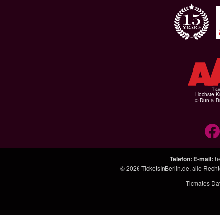
Höchste Kr
© Dun & Br
Telefon
:
E-mail
:
h
© 2026
TicketsInBerlin.de
, alle Rech
Ticmates Da