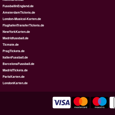
FussballinEngland.de
AmsterdamTickets.de
London-Musical-Karten.de
FlughafenTransferTickets.de
NewYorkKarten.de
Madridfussball.de
Ticmate.de
PragTickets.de
ItalienFussball.de
BarcelonaFussball.de
MadridTickets.de
ParisKarten.de
LondonKarten.de