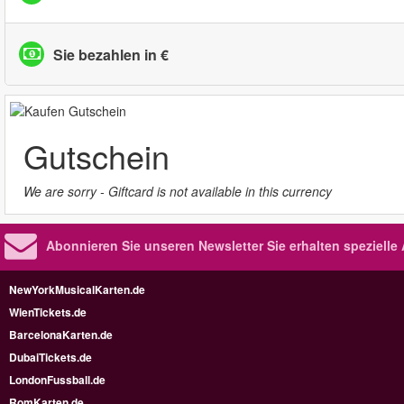
Sie bezahlen in €
Gutschein
We are sorry - Giftcard is not available in this currency
Abonnieren Sie unseren Newsletter
Sie erhalten speziell
NewYorkMusicalKarten.de
WienTickets.de
BarcelonaKarten.de
DubaiTickets.de
LondonFussball.de
RomKarten.de